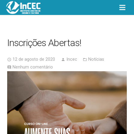
Inscrições Abertas!
12 de agosto de 2020
Incec
Notícias
access_time
person
folder_open
Nenhum comentário
comment